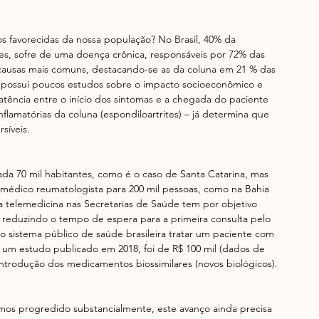
s favorecidas da nossa população? No Brasil, 40% da 
res, sofre de uma doença crônica, responsáveis por 72% das 
 causas mais comuns, destacando-se as da coluna em 21 % das 
 possui poucos estudos sobre o impacto socioeconômico e 
atência entre o início dos sintomas e a chegada do paciente 
flamatórias da coluna (espondiloartrites) – já determina que 
síveis.
da 70 mil habitantes, como é o caso de Santa Catarina, mas 
 médico reumatologista para 200 mil pessoas, como na Bahia 
 telemedicina nas Secretarias de Saúde tem por objetivo 
a, reduzindo o tempo de espera para a primeira consulta pelo 
 sistema público de saúde brasileira tratar um paciente com 
 um estudo publicado em 2018, foi de R$ 100 mil (dados de 
ntrodução dos medicamentos biossimilares (novos biológicos).
mos progredido substancialmente, este avanço ainda precisa 