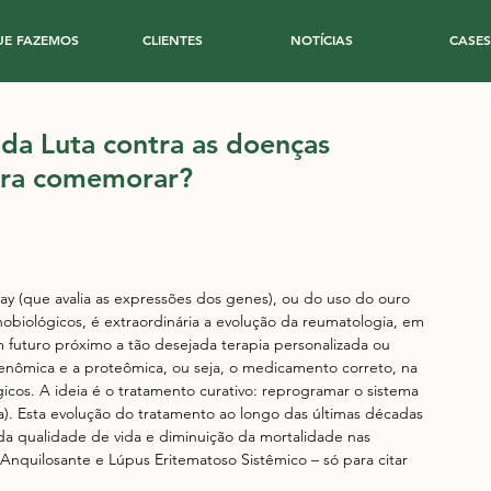
UE FAZEMOS
CLIENTES
NOTÍCIAS
CASES
 da Luta contra as doenças
ara comemorar?
ay (que avalia as expressões dos genes), ou do uso do ouro 
obiológicos, é extraordinária a evolução da reumatologia, em 
 futuro próximo a tão desejada terapia personalizada ou 
 genômica e a proteômica, ou seja, o medicamento correto, na 
os. A ideia é o tratamento curativo: reprogramar o sistema 
). Esta evolução do tratamento ao longo das últimas décadas 
da qualidade de vida e diminuição da mortalidade nas 
Anquilosante e Lúpus Eritematoso Sistêmico – só para citar 