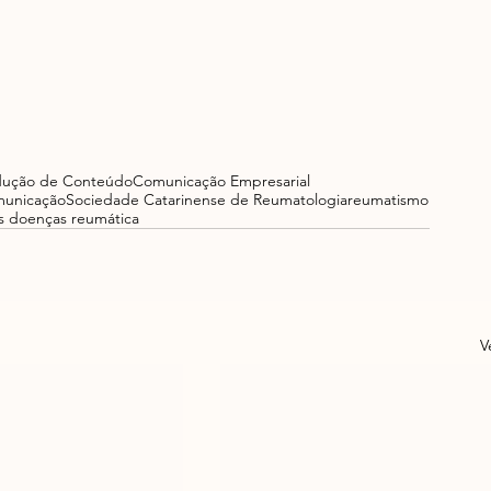
dução de Conteúdo
Comunicação Empresarial
municação
Sociedade Catarinense de Reumatologia
reumatismo
as doenças reumática
V