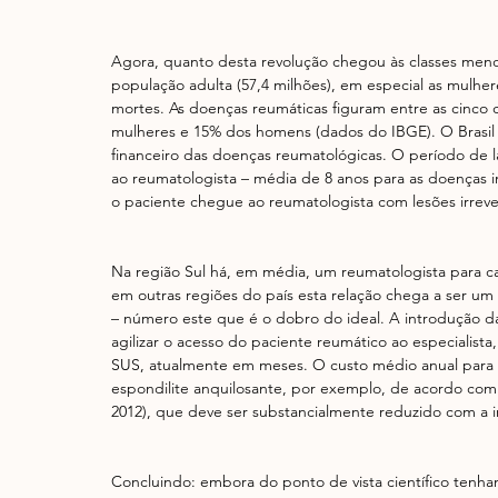
Agora, quanto desta revolução chegou às classes meno
população adulta (57,4 milhões), em especial as mulhe
mortes. As doenças reumáticas figuram entre as cinco
mulheres e 15% dos homens (dados do IBGE). O Brasil
financeiro das doenças reumatológicas. O período de l
ao reumatologista – média de 8 anos para as doenças in
o paciente chegue ao reumatologista com lesões irrever
Na região Sul há, em média, um reumatologista para ca
em outras regiões do país esta relação chega a ser um
– número este que é o dobro do ideal. A introdução da
agilizar o acesso do paciente reumático ao especialist
SUS, atualmente em meses. O custo médio anual para o
espondilite anquilosante, por exemplo, de acordo com
2012), que deve ser substancialmente reduzido com a i
Concluindo: embora do ponto de vista científico tenha