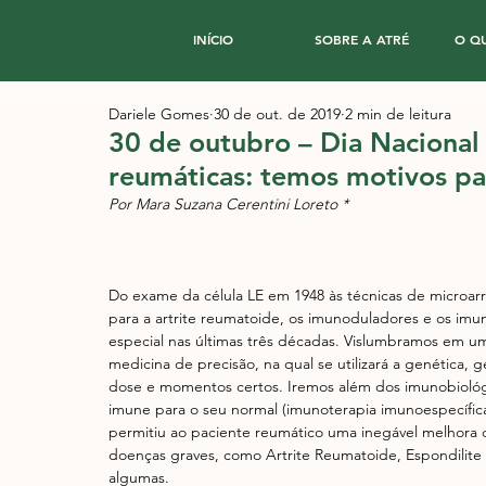
INÍCIO
SOBRE A ATRÉ
O Q
Dariele Gomes
30 de out. de 2019
2 min de leitura
30 de outubro – Dia Nacional
reumáticas: temos motivos p
Por Mara Suzana Cerentini Loreto *
Do exame da célula LE em 1948 às técnicas de microarr
para a artrite reumatoide, os imunoduladores e os imun
especial nas últimas três décadas. Vislumbramos em um
medicina de precisão, na qual se utilizará a genética,
dose e momentos certos. Iremos além dos imunobiológic
imune para o seu normal (imunoterapia imunoespecífica
permitiu ao paciente reumático uma inegável melhora 
doenças graves, como Artrite Reumatoide, Espondilite 
algumas.