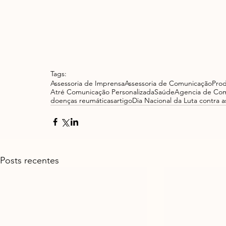
Tags:
Assessoria de Imprensa
Assessoria de Comunicação
Pro
Atré Comunicação Personalizada
Saúde
Agencia de Co
doenças reumáticas
artigo
Dia Nacional da Luta contra 
Posts recentes