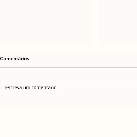
Comentários
Escreva um comentário
Praça do Espelho d'Água, na
Emicida ch
Cidade Criativa Pedra
com nova tu
Branca, passará por retrofit
homenageia
para ampliar conforto e
qualificar a experiência