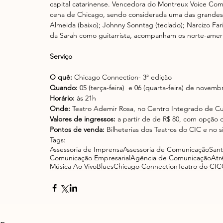
capital catarinense. Vencedora do Montreux Voice Comp
cena de Chicago, sendo considerada uma das grandes 
Almeida (baixo); Johnny Sonntag (teclado); Narcizo Faria
da Sarah como guitarrista, acompanham os norte-amer
Serviço
O quê:
 Chicago Connection- 3ª edição
Quando:
 05 (terça-feira)  e 06 (quarta-feira) de novem
Horário:
 às 21h
Onde:
 Teatro Ademir Rosa, no Centro Integrado de Cul
Valores de ingressos:
 a partir de de R$ 80, com opção 
Pontos de venda:
 Bilheterias dos Teatros do CIC e no s
Tags:
Assessoria de Imprensa
Assessoria de Comunicação
Sant
Comunicação Empresarial
Agência de Comunicação
Atr
Música Ao Vivo
Blues
Chicago Connection
Teatro do CIC