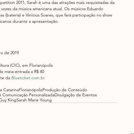
etition 2011, Sarah é uma das atrações mais requisitadas da 
vozes da música americana atual. Os músicos Eduardo 
s (bateria) e Vinícius Soares, que fará participação no show 
icanos durante a apresentação.
bro de 2019
tura (CIC), em Florianópolis
de meia-entrada a R$ 40
ite da 
Blueticket.com.br
a Catarina
Florianópolis
Produção de Conteúdo
é Comunicação Personalizada
Divulgação de Eventos
Guy King
Sarah Marie Young