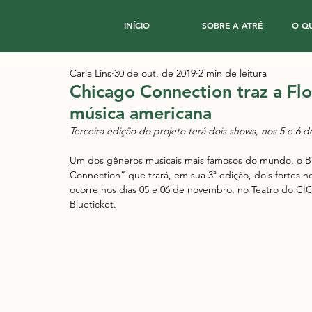
INÍCIO
SOBRE A ATRÉ
O Q
Carla Lins
30 de out. de 2019
2 min de leitura
Chicago Connection traz a Fl
música americana
Terceira edição do projeto terá dois shows, nos 5 e 6
Um dos gêneros musicais mais famosos do mundo, o Bl
Connection” que trará, em sua 3ª edição, dois fortes 
ocorre nos dias 05 e 06 de novembro, no Teatro do CIC, 
Blueticket.