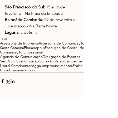
São Francisco do Sul:
 15 e 16 de 
fevereiro - Na Praia da Enseada
Balneário Camboriú:
 29 de fevereiro e 
1 de março - Na Barra Norte
Laguna:
 a definir;
Tags:
Assessoria de Imprensa
Assessoria de Comunicação
Santa Catarina
Florianópolis
Produção de Conteúdo
Comunicação Empresarial
Agência de Comunicação
Divulgação de Eventos
Sesc
NSC Comunicação
Conexão Verão
Campeche
Litoral Catarinense
rôgga empreendimentos
Praias
Unisul
Trimania
Sicoob
Ver tudo
Posts recentes