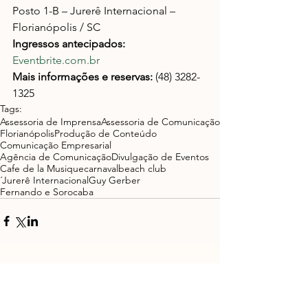
Posto 1-B – Jurerê Internacional – 
Florianópolis / SC
Ingressos antecipados:
Eventbrite.com.br
Mais informações e reservas:
 (48) 3282-
1325
Tags:
Assessoria de Imprensa
Assessoria de Comunicação
Florianópolis
Produção de Conteúdo
Comunicação Empresarial
Agência de Comunicação
Divulgação de Eventos
Cafe de la Musique
carnaval
beach club
´Jurerê Internacional
Guy Gerber
Fernando e Sorocaba
Ver tudo
Posts recentes