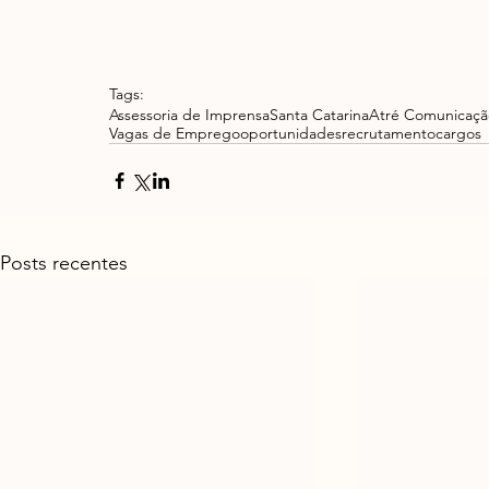
Tags:
Assessoria de Imprensa
Santa Catarina
Atré Comunicação
Vagas de Emprego
oportunidades
recrutamento
cargos
Posts recentes