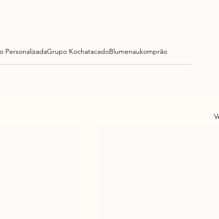
 Personalizada
Grupo Koch
atacado
Blumenau
komprão
V