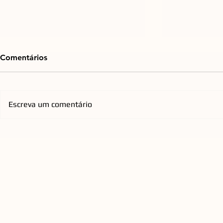
Comentários
Escreva um comentário
Emicida chega à Arena Opus
Orquestra d
com nova turnê nacional que
Florianópol
homenageia os Racionais
anos com re
QUEEN a C