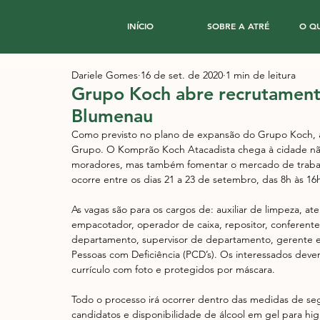
INÍCIO
SOBRE A ATRÉ
O Q
Dariele Gomes
16 de set. de 2020
1 min de leitura
Grupo Koch abre recrutament
Blumenau
Como previsto no plano de expansão do Grupo Koch, a
Grupo. O Komprão Koch Atacadista chega à cidade não
moradores, mas também fomentar o mercado de traba
ocorre entre os dias 21 a 23 de setembro, das 8h às 16
As vagas são para os cargos de: auxiliar de limpeza, ate
empacotador, operador de caixa, repositor, conferente 
departamento, supervisor de departamento, gerente e
Pessoas com Deficiência (PCD’s). Os interessados dev
currículo com foto e protegidos por máscara.
Todo o processo irá ocorrer dentro das medidas de seg
candidatos e disponibilidade de álcool em gel para hig