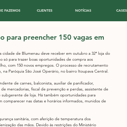
UE FAZEMOS
CLIENTES
NOTÍCIAS
CASES
o para preencher 150 vagas em
 cidade de Blumenau deve receber em outubro a 32ª loja do 
 só para trazer boas oportunidades de compra aos 
lho, com 150 novos empregos. O processo de recrutamento 
h, na Paróquia São José Operário, no bairro Itoupava Central.
ndente de carnes, balconista, auxiliar de panificador, 
de mercadorias, fiscal de prevenção e perdas, assistente de 
 subgerente de loja. Há também oportunidades para 
em comparecer nas datas e horários informados, munidos de 
urança sanitária, com aferição de temperatura dos 
ienização das mãos. Devido às restrições do Ministério 