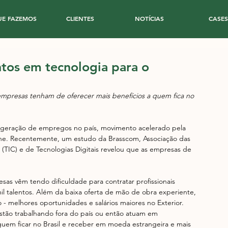
UE FAZEMOS
CLIENTES
NOTÍCIAS
CASES
entos em tecnologia para o
empresas tenham de oferecer mais benefícios a quem fica no 
 geração de empregos no país, movimento acelerado pela 
ine. Recentemente, um estudo da Brasscom, Associação das 
TIC) e de Tecnologias Digitais revelou que as empresas de 
as vêm tendo dificuldade para contratar profissionais 
il talentos. Além da baixa oferta de mão de obra experiente, 
- melhores oportunidades e salários maiores no Exterior. 
 estão trabalhando fora do país ou então atuam em 
guem ficar no Brasil e receber em moeda estrangeira e mais 