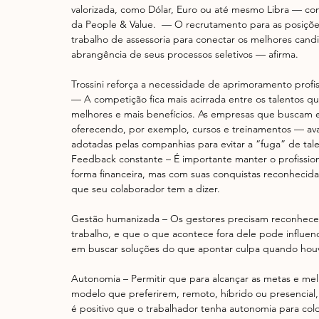
valorizada, como Dólar, Euro ou até mesmo Libra — con
da People & Value.  — O recrutamento para as posições
trabalho de assessoria para conectar os melhores can
abrangência de seus processos seletivos — afirma.
Trossini reforça a necessidade de aprimoramento profis
— A competição fica mais acirrada entre os talentos que
melhores e mais benefícios. As empresas que buscam es
oferecendo, por exemplo, cursos e treinamentos — av
adotadas pelas companhias para evitar a “fuga” de tale
Feedback constante – É importante manter o profission
forma financeira, mas com suas conquistas reconhecidas
que seu colaborador tem a dizer.
Gestão humanizada – Os gestores precisam reconhecer
trabalho, e que o que acontece fora dele pode influenc
em buscar soluções do que apontar culpa quando houve
Autonomia – Permitir que para alcançar as metas e mel
modelo que preferirem, remoto, híbrido ou presencia
é positivo que o trabalhador tenha autonomia para colo