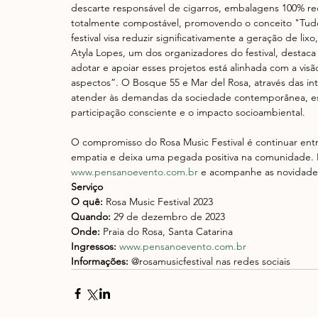
descarte responsável de cigarros, embalagens 100% rec
totalmente compostável, promovendo o conceito "Tudo Vi
festival visa reduzir significativamente a geração de li
Atyla Lopes, um dos organizadores do festival, destaca
adotar e apoiar esses projetos está alinhada com a visão
aspectos”. O Bosque 55 e Mar del Rosa, através das 
atender às demandas da sociedade contemporânea, esp
participação consciente e o impacto socioambiental.
O compromisso do Rosa Music Festival é continuar e
empatia e deixa uma pegada positiva na comunidade. P
www.pensanoevento.com.br
e acompanhe as novidades 
Serviço
O quê:
 Rosa Music Festival 2023
Quando:
 29 de dezembro de 2023
Onde: 
Praia do Rosa, Santa Catarina
Ingressos:
www.pensanoevento.com.br
Informações:
 @rosamusicfestival nas redes sociais