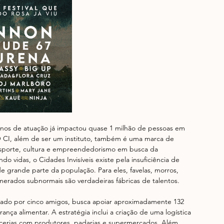
anos de atuação já impactou quase 1 milhão de pessoas em 
 CI, além de ser um instituto, também é uma marca de 
esporte, cultura e empreendedorismo em busca da 
 vidas, o Cidades Invisíveis existe pela insuficiência de 
de grande parte da população. Para eles, favelas, morros, 
lomerados subnormais são verdadeiras fábricas de talentos.
rmado por cinco amigos, busca apoiar aproximadamente 132 
rança alimentar. A estratégia inclui a criação de uma logística 
rcerias com produtores, padarias e supermercados. Além 