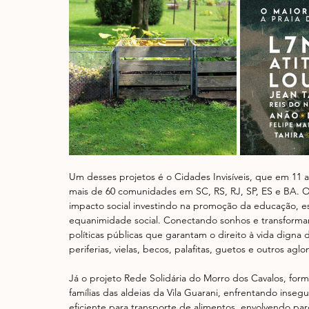
Um desses projetos é o Cidades Invisíveis, que em 11 
mais de 60 comunidades em SC, RS, RJ, SP, ES e BA. O
impacto social investindo na promoção da educação, 
equanimidade social. Conectando sonhos e transformando
políticas públicas que garantam o direito à vida digna 
periferias, vielas, becos, palafitas, guetos e outros ag
Já o projeto Rede Solidária do Morro dos Cavalos, fo
famílias das aldeias da Vila Guarani, enfrentando insegu
eficiente para transporte de alimentos, envolvendo pa