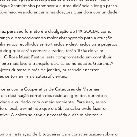
ique Schmidt visa promover a autossuficiência a longo prazo. 
co-irmão, visando encerrar as doações quando a comunidade 
traz para seu formato é a divulgação do PIX SOCIAL como 
urança e proporcionando maior abrangência para a atuação 
limentos recolhidos serão triados e destinados para projetos 
andising que serão comercializados, terão 100% do valor 
l. O Rosa Music Festival está comprometido em contribuir 
neiro mais leve e tranquilo para as comunidades Guarani. A 
rojetos durante o mês de janeiro, buscando encerrar 
 se tornam mais autossuficientes.
arceria com a Cooperativa de Catadores de Materiais 
e e a destinação correta dos resíduos gerados durante o 
idade e cuidado com o meio ambiente. Para isso, serão 
odo o local, permitindo que o público saiba onde fazer o 
val. A coleta seletiva é necessária e visa minimizar  a 
como a instalação de bituqueiras para conscientização sobre o 