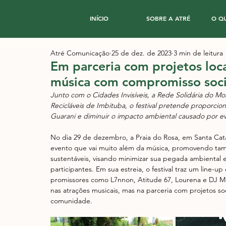
INÍCIO
SOBRE A ATRÉ
O Q
Atré Comunicação
25 de dez. de 2023
3 min de leitura
Em parceria com projetos loca
música com compromisso socia
Junto com o Cidades Invisíveis, a Rede Solidária do Mo
Recicláveis de Imbituba, o festival pretende proporcio
Guarani e diminuir o impacto ambiental causado por e
No dia 29 de dezembro, a Praia do Rosa, em Santa Cata
evento que vai muito além da música, promovendo ta
sustentáveis, visando minimizar sua pegada ambiental 
participantes. Em sua estreia, o festival traz um line-u
promissores como L7nnon, Atitude 67, Lourena e DJ M
nas atrações musicais, mas na parceria com projetos soc
comunidade.