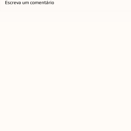
Escreva um comentário
Mercado de cirurgia
De Djavan a
refrativa impulsiona
agenda de 
expansão de rede
Opus reúne 
catarinense pelo país
todos os pú