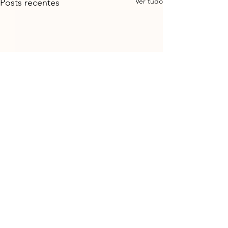
Ver tudo
Posts recentes
Comentários
Escreva um comentário