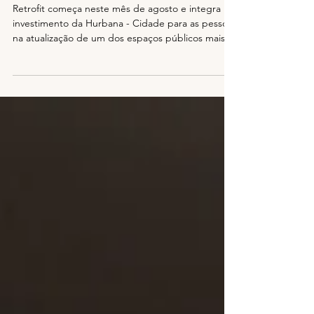
experiência urbana
Retrofit começa neste mês de agosto e integra
investimento da Hurbana - Cidade para as pessoas
na atualização de um dos espaços públicos mais
utilizados do bairro planejado Um dos principais
espaços de convivência da Cidade Criativa Pedra
Branca, em Palhoça, passará por uma revitalização
a partir deste mês de agosto. A Praça do Espelho
d'Água receberá um retrofit promovido pela
Hurbana – Cidade para as Pessoas, com
intervenções voltadas à qualificação da
infraestrutura, da a