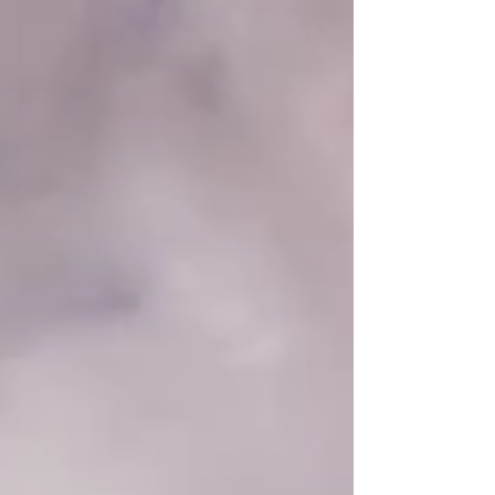
rap brasileiro pudesse ser contada em capítulos,
Emicida estaria escrevendo mais um deles. Em 21
de novembro, o artista retorna à Grande
Florianópolis com a “Emicida Racional MCMV
Tour”, na Arena Opus. A apresentação traz ao
palco o aclamado “Emicida Racional VL 2 - Mesmas
Cores & Mesmos Valore