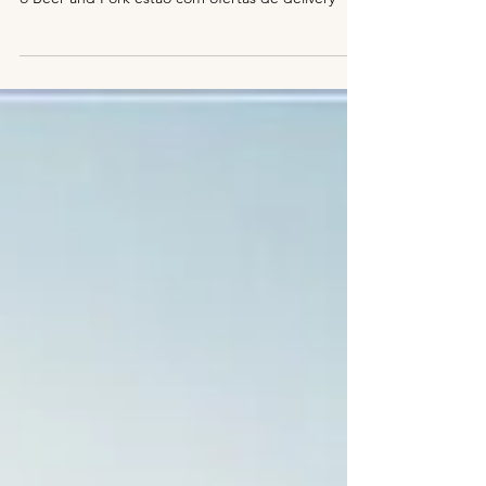
Duas das casas mais tradicionais na via
gastronômica de Coqueiros, o Boteco Zé Mané e
o Beer and Pork estão com ofertas de delivery