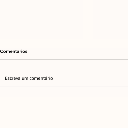
Comentários
Escreva um comentário
Praça do Espelho d'Água, na
Emicida ch
Cidade Criativa Pedra
com nova tu
Branca, passará por retrofit
homenageia
para ampliar conforto e
qualificar a experiência