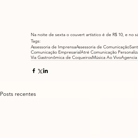
Na noite de sexta o couvert artístico é de R$ 10, e no 
Tags:
Assessoria de Imprensa
Assessoria de Comunicação
Sant
Comunicação Empresarial
Atré Comunicação Personaliz
Via Gastronômica de Coqueiros
Música Ao Vivo
Agencia
Posts recentes