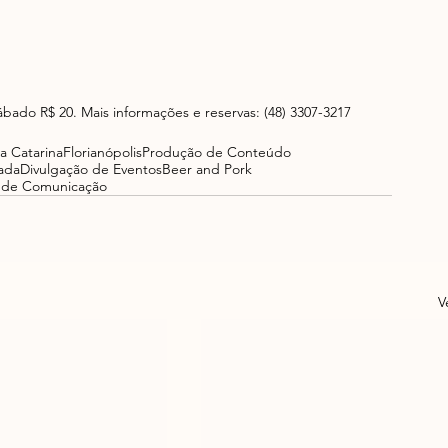
sábado R$ 20. Mais informações e reservas: (48) 3307-3217
a Catarina
Florianópolis
Produção de Conteúdo
ada
Divulgação de Eventos
Beer and Pork
 de Comunicação
V