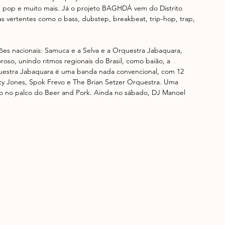
o, pop e muito mais. Já o projeto BAGHDÁ vem do Distrito 
 vertentes como o bass, dubstep, breakbeat, trip-hop, trap, 
ões nacionais: Samuca e a Selva e a Orquestra Jabaquara, 
so, unindo ritmos regionais do Brasil, como baião, a 
Orquestra Jabaquara é uma banda nada convencional, com 12 
y Jones, Spok Frevo e The Brian Setzer Orquestra. Uma 
isto no palco do Beer and Pork. Ainda no sábado, DJ Manoel 