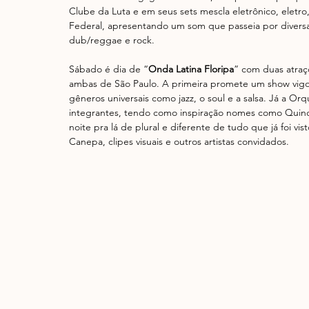
Clube da Luta e em seus sets mescla eletrônico, eletr
Federal, apresentando um som que passeia por diversas
dub/reggae e rock.
Sábado é dia de “
Onda Latina Floripa
” com duas atraç
ambas de São Paulo. A primeira promete um show vigoro
gêneros universais como jazz, o soul e a salsa. Já a 
integrantes, tendo como inspiração nomes como Quinc
noite pra lá de plural e diferente de tudo que já foi v
Canepa, clipes visuais e outros artistas convidados.