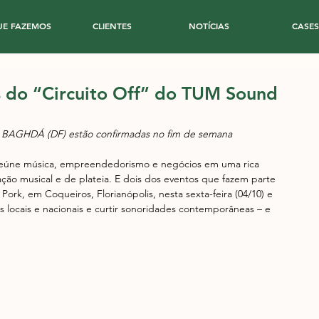
UE FAZEMOS
CLIENTES
NOTÍCIAS
CASES
s do “Circuito Off” do TUM Sound
e BAGHDÁ (DF) estão confirmadas no fim de semana
 reúne música, empreendedorismo e negócios em uma rica 
ação musical e de plateia. E dois dos eventos que fazem parte 
ork, em Coqueiros, Florianópolis, nesta sexta-feira (04/10) e 
s locais e nacionais e curtir sonoridades contemporâneas – e 