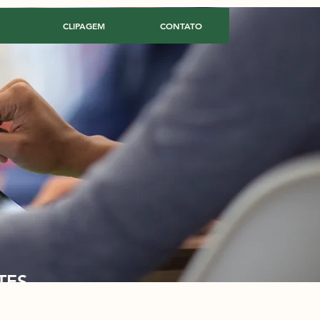
CLIPAGEM
CONTATO
TES