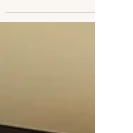
para fechar a alta temporada de verão com chave
de ouro no litoral catarinense