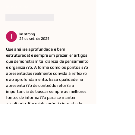
Mostrar mais
Curtir
Responder
lin strong
23 de set. de 2025
Que análise aprofundada e bem 
estruturada! é sempre um prazer ler artigos 
que demonstram tal clareza de pensamento 
e organiza??o. A forma como os pontos s?o 
apresentados realmente convida à reflex?o 
e ao aprofundamento. Essa qualidade na 
apresenta??o de conteúdo refor?a a 
importancia de buscar sempre as melhores 
fontes de informa??o para se manter 
atualizado. Em minha própria jornada de 
aprendizado, muitas vezes me deparei com a 
necessidade de encontrar recursos 
confiáveis que realmente agreguem valor, 
especialmente quando se trata…