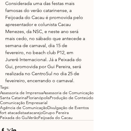
Considerada uma das festas mais 
famosas do verão catarinense, a 
Feijoada do Cacau é promovida pelo 
apresentador e colunista Cacau 
Menezes, da NSC, e neste ano será 
mais cedo, no sábado que antecede a 
semana de carnaval, dia 15 de 
fevereiro, no beach club P12, em 
Jurerê Internacional. Já a Peixada do 
Gui, promovida por Gui Pereira, será 
realizada no CentroSul no dia 25 de 
feveireiro, encerrando o carnaval.
Tags:
Assessoria de Imprensa
Assessoria de Comunicação
Santa Catarina
Florianópolis
Produção de Conteúdo
Comunicação Empresarial
Agência de Comunicação
Divulgação de Eventos
fort atacadista
atacarejo
Grupo Pereira
Peixada do Gui
Verão
Feijoada do Cacau