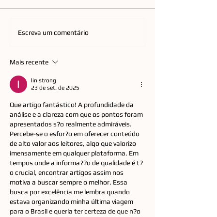
Orquestra de Baterias de
Mercado de cir
Escreva um comentário
Florianópolis celebra 13
refrativa impuls
anos com repertório de
expansão de re
Mais recente
QUEEN a CPM 22
catarinense pel
lin strong
23 de set. de 2025
Que artigo fantástico! A profundidade da 
análise e a clareza com que os pontos foram 
apresentados s?o realmente admiráveis. 
Percebe-se o esfor?o em oferecer conteúdo 
de alto valor aos leitores, algo que valorizo 
imensamente em qualquer plataforma. Em 
tempos onde a informa??o de qualidade é t?
o crucial, encontrar artigos assim nos 
motiva a buscar sempre o melhor. Essa 
busca por excelência me lembra quando 
estava organizando minha última viagem 
para o Brasil e queria ter certeza de que n?o 