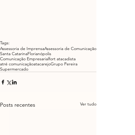
Tags:
Assessoria de Imprensa
Assessoria de Comunicação
Santa Catarina
Florianópolis
Comunicação Empresarial
fort atacadista
atré comunicação
atacarejo
Grupo Pereira
Supermercado
Ver tudo
Posts recentes