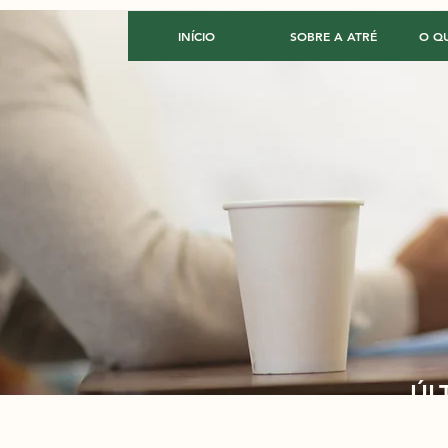
INÍCIO
SOBRE A ATRÉ
O Q
ÚL