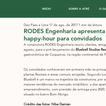
INÍCIO
SOBRE A ATRÉ
O Q
Davi Paes e Lima
17 de ago. de 2017
1 min de leitura
RODES Engenharia apresent
happy-hour para convidados
A construtora RODES Engenharia reuniu clientes, amigos
agosto, para o pré-lançamento do 
Bluebell Studios Re
gastronômica de Coqueiros, na região continental de Fl
Os convidados conheceram em primeira mão os princip
plantas flexíveis e áreas comuns arrojadas. Segundo L
Bluebell é um marco na trajetória da construtora, por
maiores tendências do mercado imobiliário: a dos apa
empreendimento, com previsão de entrega para 2020, ter
situado no bairro Bom Abrigo.
Crédito das fotos: Nilva Damian