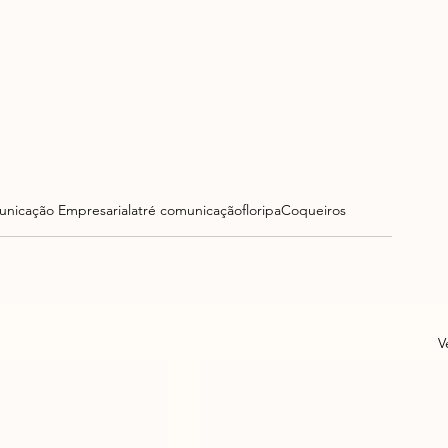
nicação Empresarial
atré comunicação
floripa
Coqueiros
V