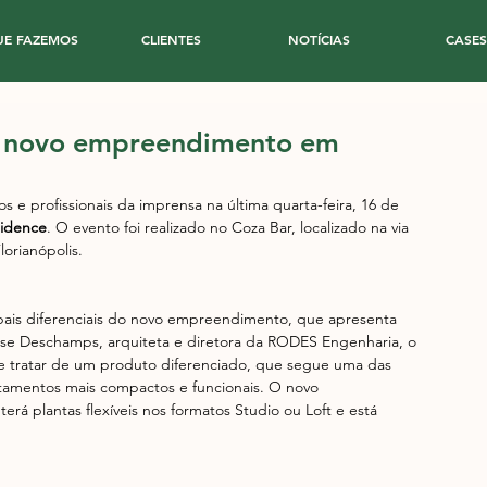
UE FAZEMOS
CLIENTES
NOTÍCIAS
CASES
a novo empreendimento em
 e profissionais da imprensa na última quarta-feira, 16 de 
sidence
. O evento foi realizado no Coza Bar, localizado na via 
orianópolis.
ais diferenciais do novo empreendimento, que apresenta 
uise Deschamps, arquiteta e diretora da RODES Engenharia, o 
 se tratar de um produto diferenciado, que segue uma das 
rtamentos mais compactos e funcionais. O novo 
á plantas flexíveis nos formatos Studio ou Loft e está 