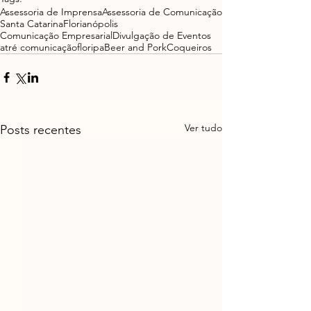
Assessoria de Imprensa
Assessoria de Comunicação
Santa Catarina
Florianópolis
Comunicação Empresarial
Divulgação de Eventos
atré comunicação
floripa
Beer and Pork
Coqueiros
Ver tudo
Posts recentes