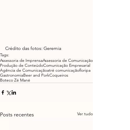
Crédito das fotos: Geremia
Tags:
Assessoria de Imprensa
Assessoria de Comunicação
Produção de Conteúdo
Comunicação Empresarial
Agência de Comunicação
atré comunicação
floripa
Gastronomia
Beer and Pork
Coqueiros
Boteco Zé Mané
Ver tudo
Posts recentes