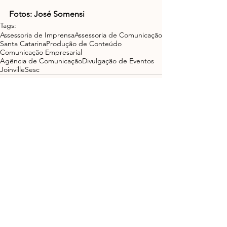
Fotos: José Somensi
Tags:
Assessoria de Imprensa
Assessoria de Comunicação
Santa Catarina
Produção de Conteúdo
Comunicação Empresarial
Agência de Comunicação
Divulgação de Eventos
Joinville
Sesc
Ver tudo
Posts recentes