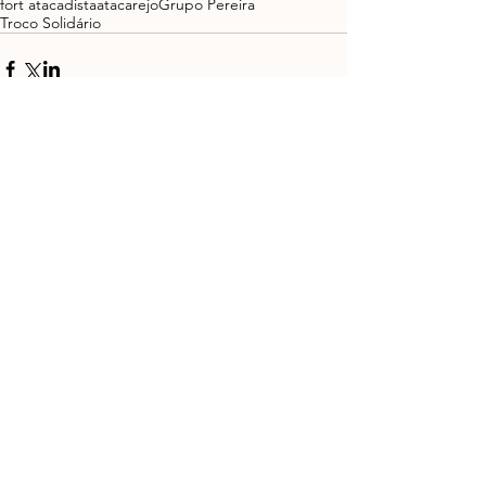
fort atacadista
atacarejo
Grupo Pereira
Troco Solidário
Ver tudo
Posts recentes