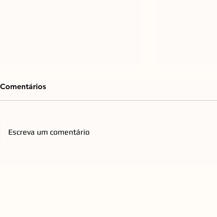
Comentários
Escreva um comentário
Emicida chega à Arena Opus
Orquestra d
com nova turnê nacional que
Florianópol
homenageia os Racionais
anos com re
QUEEN a C