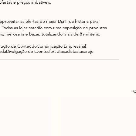
fertas e preços imbatíveis. 
proveitar as ofertas do maior Dia F da história para 
. Todas as lojas estarão com uma exposição de produtos 
, mercearia e bazar, totalizando mais de 8 mil itens.
dução de Conteúdo
Comunicação Empresarial
ada
Divulgação de Eventos
fort atacadista
atacarejo
V