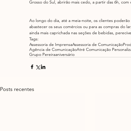
Grosso do Sul, abrirão mais cedo, a partir das 6h, com o
Ao longo do dia, até a meia-noite, os clientes poderão a
abastecer os seus comércios ou para as compras do lar
ainda mais caprichada nas seções de bebidas, perecíveis
Tags:
Assessoria de Imprensa
Assessoria de Comunicação
Pro
Agência de Comunicação
Atré Comunicação Personaliz
Grupo Pereira
aniversário
Posts recentes