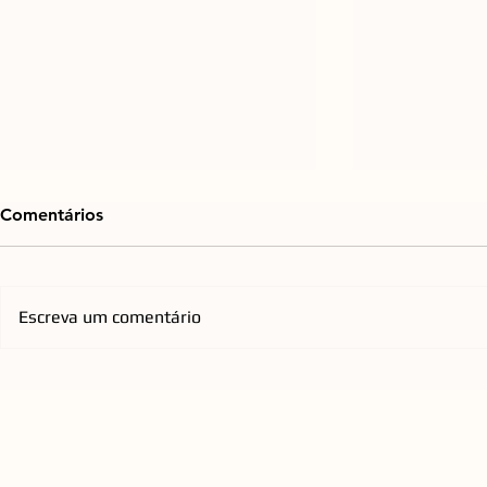
Comentários
Escreva um comentário
Mercado de cirurgia
De Djavan a
refrativa impulsiona
agenda de 
expansão de rede
Opus reúne 
catarinense pelo país
todos os pú