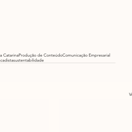
a Catarina
Produção de Conteúdo
Comunicação Empresarial
acadista
sustentabilidade
V