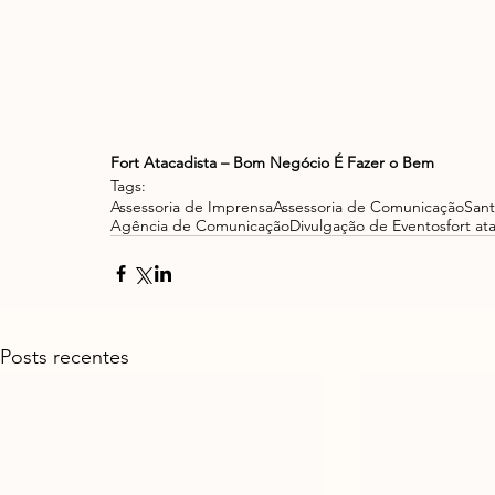
Fort Atacadista – Bom Negócio É Fazer o Bem
Tags:
Assessoria de Imprensa
Assessoria de Comunicação
Sant
Agência de Comunicação
Divulgação de Eventos
fort at
Posts recentes