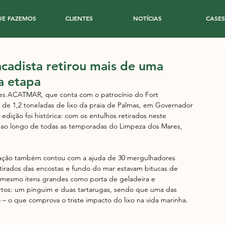
UE FAZEMOS
CLIENTES
NOTÍCIAS
CASES
acadista retirou mais de uma
a etapa
res ACATMAR, que conta com o patrocínio do Fort 
ca de 1,2 toneladas de lixo da praia de Palmas, em Governador 
edição foi histórica: com os entulhos retirados neste 
o ao longo de todas as temporadas do Limpeza dos Mares, 
A ação também contou com a ajuda de 30 mergulhadores 
etirados das encostas e fundo do mar estavam bitucas de 
té mesmo itens grandes como porta de geladeira e 
tos: um pinguim e duas tartarugas, sendo que uma das 
 o que comprova o triste impacto do lixo na vida marinha.