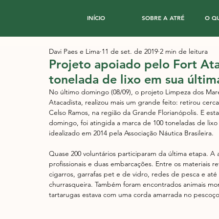
INÍCIO
SOBRE A ATRÉ
O Q
Davi Paes e Lima
11 de set. de 2019
2 min de leitura
Projeto apoiado pelo Fort At
tonelada de lixo em sua últim
No último domingo (08/09), o projeto Limpeza dos Ma
Atacadista, realizou mais um grande feito: retirou cer
Celso Ramos, na região da Grande Florianópolis. E esta 
domingo, foi atingida a marca de 100 toneladas de lix
idealizado em 2014 pela Associação Náutica Brasileira.
Quase 200 voluntários participaram da última etapa. 
profissionais e duas embarcações. Entre os materiais r
cigarros, garrafas pet e de vidro, redes de pesca e a
churrasqueira. Também foram encontrados animais mor
tartarugas estava com uma corda amarrada no pescoço –