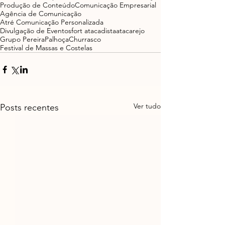
Produção de Conteúdo
Comunicação Empresarial
Agência de Comunicação
Atré Comunicação Personalizada
Divulgação de Eventos
fort atacadista
atacarejo
Grupo Pereira
Palhoça
Churrasco
Festival de Massas e Costelas
Ver tudo
Posts recentes