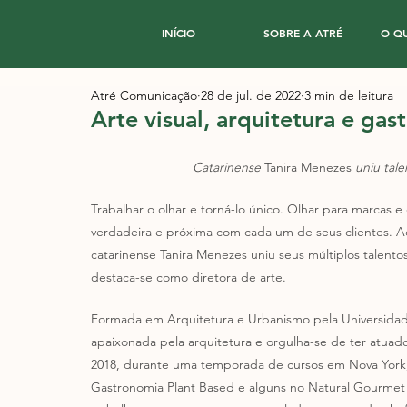
INÍCIO
SOBRE A ATRÉ
O Q
Atré Comunicação
28 de jul. de 2022
3 min de leitura
Arte visual, arquitetura e ga
Catarinense 
Tanira Menezes
 uniu tal
Trabalhar o olhar e torná-lo único. Olhar para marcas
verdadeira e próxima com cada um de seus clientes. Acr
catarinense Tanira Menezes uniu seus múltiplos talento
destaca-se como diretora de arte. 
Formada em Arquitetura e Urbanismo pela Universidade
apaixonada pela arquitetura e orgulha-se de ter atuad
2018, durante uma temporada de cursos em Nova York, a 
Gastronomia Plant Based e alguns no Natural Gourmet I