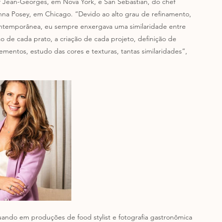
f Jean-Georges, em Nova York, e San Sebastian, do chef 
nna Posey, em Chicago. “Devido ao alto grau de refinamento, 
 contemporânea, eu sempre enxergava uma similaridade entre 
o de cada prato, a criação de cada projeto, definição de 
mentos, estudo das cores e texturas, tantas similaridades”, 
uando em produções de food stylist e fotografia gastronômica 