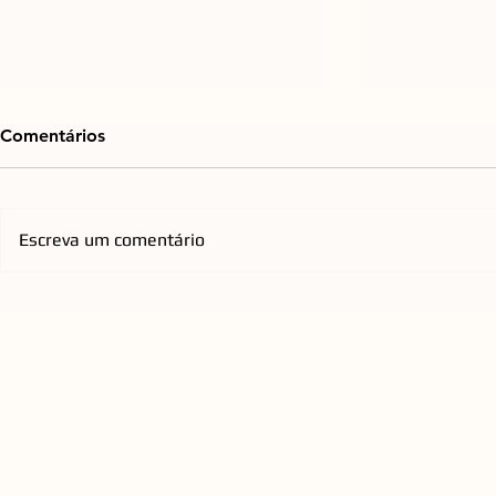
Comentários
Escreva um comentário
Emicida chega à Arena Opus
Orquestra d
com nova turnê nacional que
Florianópol
homenageia os Racionais
anos com re
QUEEN a C