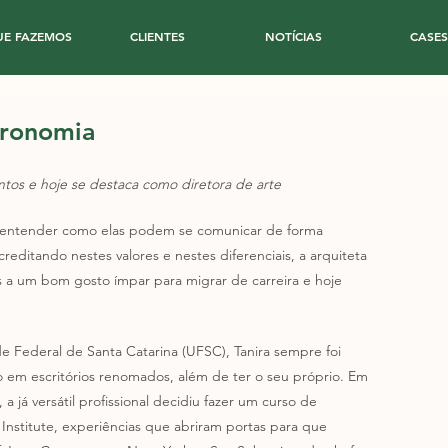
UE FAZEMOS
CLIENTES
NOTÍCIAS
CASES
stronomia
entos e hoje se destaca como diretora de arte
 e entender como elas podem se comunicar de forma 
editando nestes valores e nestes diferenciais, a arquiteta 
s a um bom gosto ímpar para migrar de carreira e hoje 
 Federal de Santa Catarina (UFSC), Tanira sempre foi 
o em escritórios renomados, além de ter o seu próprio. Em 
já versátil profissional decidiu fazer um curso de 
nstitute, experiências que abriram portas para que 