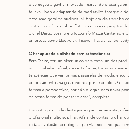
e começou a ganhar mercado, marcando presença em 
foi evoluindo e adaptando de food stylist, fotografia de
produção geral de audiovisual. Hoje em dia trabalho
gastronomia”, relembra. Entre as marcas e projetos d
o chef Diego Lozano e o fotógrafo Mazza Canteras; e 
empresas como Electrolux, Fischer, Havaianas, Sensody
Olhar apurado e alinhado com as tendências
Para Tanira, ter um olhar único para cada um dos produ
muito trabalho, afinal, de certa forma, todas as área
tendências que vemos nas passarelas de moda, encontr
empratamentos na gastronomia, por exemplo. O estudo d
formas e perspectivas, abrindo o leque para novas poss
da nossa forma de pensar e criar”, completa. 
Um outro ponto de destaque e que, certamente, difere
profissional multidisciplinar. Afinal de contas, o ol
toda a evolução tecnológica que vivemos e no qual o m