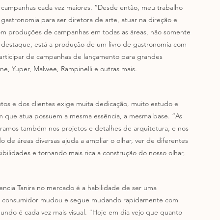
campanhas cada vez maiores. “Desde então, meu trabalho 
 gastronomia para ser diretora de arte, atuar na direção e 
 com produções de campanhas em todas as áreas, não somente 
e destaque, está a produção de um livro de gastronomia com 
participar de campanhas de lançamento para grandes 
ne, Yuper, Malwee, Rampinelli e outras mais.
tos e dos clientes exige muita dedicação, muito estudo e 
s em que atua possuem a mesma essência, a mesma base. “As 
amos também nos projetos e detalhes de arquitetura, e nos 
e áreas diversas ajuda a ampliar o olhar, ver de diferentes 
ibilidades e tornando mais rica a construção do nosso olhar, 
ncia Tanira no mercado é a habilidade de ser uma 
har do consumidor mudou e segue mudando rapidamente com 
undo é cada vez mais visual. “Hoje em dia vejo que quanto 