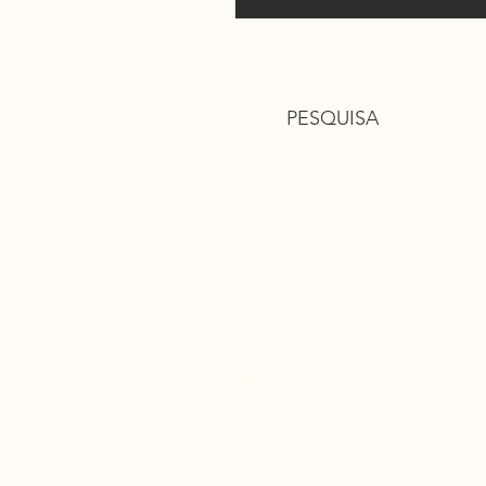
PESQUISA