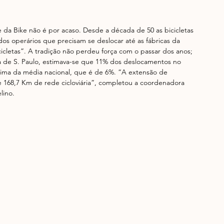
e da Bike não é por acaso. Desde a década de 50 as bicicletas 
os operários que precisam se deslocar até as fábricas da 
cicletas”. A tradição não perdeu força com o passar dos anos; 
 de S. Paulo, estimava-se que 11% dos deslocamentos no 
acima da média nacional, que é de 6%. “A extensão de 
e 168,7 Km de rede cicloviária”, completou a coordenadora 
lino.