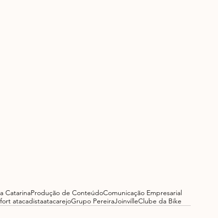
a Catarina
Produção de Conteúdo
Comunicação Empresarial
fort atacadista
atacarejo
Grupo Pereira
Joinville
Clube da Bike