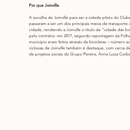
Por que Joinville
A escolha de Joinville para ser a cidade piloto do Club
passaram a ser um dos principais meios de transporte d
cidade, rendendo a Joinville o título de “cidade das bi
pelo contrário: em 2017, segundo reportagem da Folha
município eram feitos através de bicicletas – número 
ciclovias de Joinville também é destaque, com cerca d
de projetos sociais do Grupo Pereira, Anna Luiza Corbe