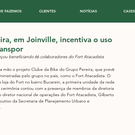
UE FAZEMOS
CLIENTES
NOTÍCIAS
CASES
ira, em Joinville, incentiva o uso
ranspor
meçou beneficiando 66 colaboradores do Fort Atacadista
ira mão o projeto Clube da Bike do Grupo Pereira, que prevê 
inistradas pelo grupo no país, como o Fort Atacadista. O 
 loja do Fort no bairro Bucarein, a primeira unidade da rede 
s. A cerimônia contou com a presença de membros da diretoria 
 diretor nacional de operações do Fort Atacadista, Gilberto 
ecutivo da Secretaria de Planejamento Urbano e 
.