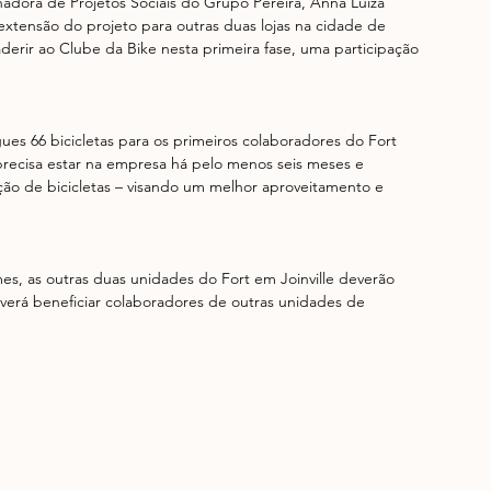
dora de Projetos Sociais do Grupo Pereira, Anna Luiza 
 extensão do projeto para outras duas lojas na cidade de 
erir ao Clube da Bike nesta primeira fase, uma participação 
es 66 bicicletas para os primeiros colaboradores do Fort 
 precisa estar na empresa há pelo menos seis meses e 
o de bicicletas – visando um melhor aproveitamento e 
mes, as outras duas unidades do Fort em Joinville deverão 
verá beneficiar colaboradores de outras unidades de 