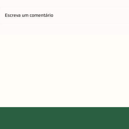
Escreva um comentário
Emicida chega à Arena Opus
Orquestra d
com nova turnê nacional que
Florianópol
homenageia os Racionais
anos com re
QUEEN a C