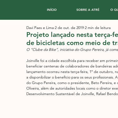
INÍCIO
SOBRE A ATRÉ
O Q
Davi Paes e Lima
2 de out. de 2019
2 min de leitura
Projeto lançado nesta terça-fe
de bicicletas como meio de t
O “Clube da Bike”, iniciativa do Grupo Pereira, já co
Joinville foi a cidade escolhida para receber em prime
beneficiar centenas de colaboradores de bandeiras adm
lançamento ocorreu nesta terça-feira, 1º de outubro, na
a disponibilizar o benefício para os seus profissionai
do Grupo Pereira, como o presidente, Beto Pereira, e o
Oliveira, além de autoridades locais como o diretor ex
Desenvolvimento Sustentável de Joinville, Rafael Bendo