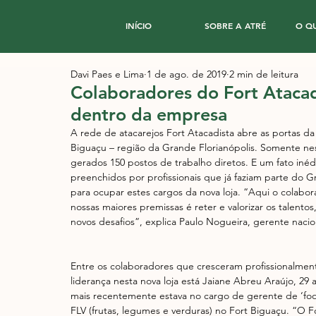
INÍCIO
SOBRE A ATRÉ
O Q
Davi Paes e Lima
1 de ago. de 2019
2 min de leitura
Colaboradores do Fort Atacadi
dentro da empresa
A rede de atacarejos Fort Atacadista abre as portas da 
Biguaçu – região da Grande Florianópolis. Somente nes
gerados 150 postos de trabalho diretos. E um fato iné
preenchidos por profissionais que já faziam parte do G
para ocupar estes cargos da nova loja. “Aqui o colabor
nossas maiores premissas é reter e valorizar os talent
novos desafios”, explica Paulo Nogueira, gerente naci
Entre os colaboradores que cresceram profissionalmen
liderança nesta nova loja está Jaiane Abreu Araújo, 29
mais recentemente estava no cargo de gerente de ‘food
FLV (frutas, legumes e verduras) no Fort Biguaçu. “O 