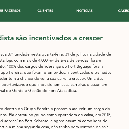
UE FAZEMOS
CLIENTES
NOTÍCIAS
CASES
sta são incentivados a crescer
sua 37° unidade nesta quarta-feira, 31 de julho, na cidade de 
ta loja, com mais de 4.000 m² de área de vendas, foram 
dito: 100% dos cargos de liderança do Fort Biguaçu foram 
rupo Pereira, que foram promovidos, incentivados e treinados 
ador tem a chance de ver a sua carreira crescer. Uma das 
os, oportunizando que impulsionem suas carreiras e assumam 
onal de Gente e Gestão do Fort Atacadista.
te dentro do Grupo Pereira e passam a assumir um cargo de 
 anos. Ela entrou no grupo como operadora de caixa, em 2015, 
 service’ no Fort Kobrasol e agora assumirá como líder de 
Fort é a minha segunda casa, não tenho nem vontade de sair, 