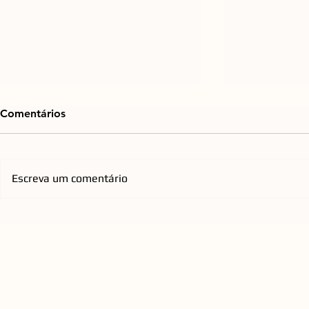
Comentários
Escreva um comentário
Mercado de cirurgia
De Djavan a
refrativa impulsiona
agenda de 
expansão de rede
Opus reúne 
catarinense pelo país
todos os pú