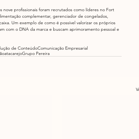
nove profissionais foram recrutados como líderes no Fort 
limentação complementar, gerenciador de congelados, 
ixa. Um exemplo de como é possível valorizar os próprios 
ficam com o DNA da marca e buscam aprimoramento pessoal e 
dução de Conteúdo
Comunicação Empresarial
ção
atacarejo
Grupo Pereira
V